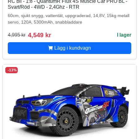
RC bil - 1:8 - QuantumR Flux 4S Muscle Car PRO BL -
Svart/Röd - 4WD - 2,4Ghz - RTR
60cm, sjukt snygg, vattentät, uppgraderad, 14,8V, 15kg metall
servo, 120A, 5300mAh, snabbladdare
4,549 kr
4,995 kr
I lager
Lägg i kundvagn
-13%