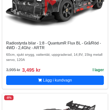
Radiostyrda bilar - 1:8 - QuantumR Flux BL - Grå/Röd -
4WD - 2,4Ghz - ARTR
60cm, sjukt snygg, vattentät, uppgraderad, 14,8V, 15kg metall
servo, 120A
3,495 kr
3,995 kr
I lager
Lägg i kundvagn
-8%