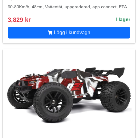
60-80Km/h, 48cm, Vattentät, uppgraderad, app connect, EPA
3,829 kr
I lager
Lägg i kundvagn