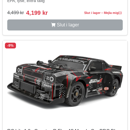
EPA, lyse, extra tålig
4,199 kr
4,499 kr
Slut i lager – Mejla mig
Slut i lager
-9%