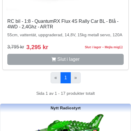
RC bil - 1:8 - QuantumRX Flux 4S Rally Car BL - Blå -
4WD - 2,4Ghz - ARTR
55cm, vattentät, uppgraderad, 14,8V, 15kg metall servo, 120A
3,295 kr
3,795 kr
Slut i lager – Mejla mig
Slut i lager
«
1
»
Sida 1 av 1 - 17 produkter totalt
Nytt Radiostyrt