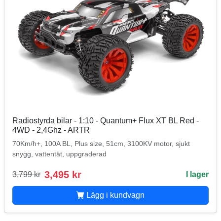
Radiostyrda bilar - 1:10 - Quantum+ Flux XT BL Red -
4WD - 2,4Ghz - ARTR
70Km/h+, 100A BL, Plus size, 51cm, 3100KV motor, sjukt
snygg, vattentät, uppgraderad
3,495 kr
3,799 kr
I lager
Lägg i kundvagn