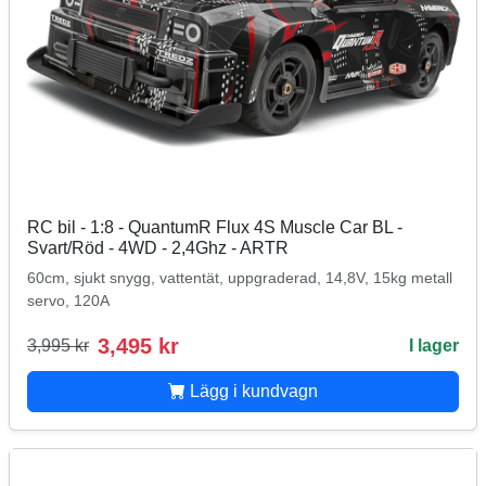
RC bil - 1:8 - QuantumR Flux 4S Muscle Car BL -
Svart/Röd - 4WD - 2,4Ghz - ARTR
60cm, sjukt snygg, vattentät, uppgraderad, 14,8V, 15kg metall
servo, 120A
3,495 kr
3,995 kr
I lager
Lägg i kundvagn