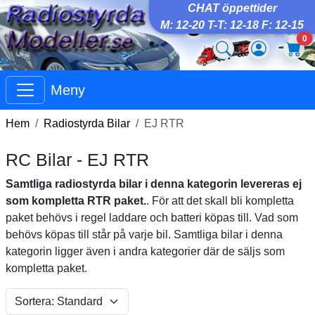
CHAT öppettider
M: 12-20 T-T: 12-18 F: 12-15
0
Meny
Hem
Radiostyrda Bilar
EJ RTR
RC Bilar - EJ RTR
Samtliga radiostyrda bilar i denna kategorin levereras ej
som kompletta RTR paket.
. För att det skall bli kompletta
paket behövs i regel laddare och batteri köpas till. Vad som
behövs köpas till står på varje bil. Samtliga bilar i denna
kategorin ligger även i andra kategorier där de säljs som
kompletta paket.