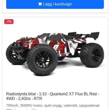
Lägg i kundvagn
-7%
Radiostyrda bilar - 1:10 - Quantum2 XT Flux BL Red -
4WD - 2,4Ghz - RTR
75Km/h, 3500KV motor, sjukt snygg, vattentät, uppgraderad,