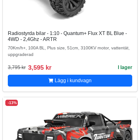
Radiostyrda bilar - 1:10 - Quantum+ Flux XT BL Blue -
4WD - 2,4Ghz - ARTR
70Km/h+, 100A BL, Plus size, 51cm, 3100KV motor, vattentät,
uppgraderad
3,595 kr
3,795 kr
I lager
Lägg i kundvagn
-13%