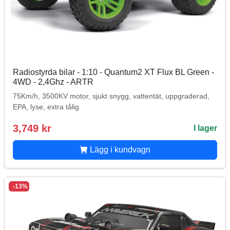
Radiostyrda bilar - 1:10 - Quantum2 XT Flux BL Green -
4WD - 2,4Ghz - ARTR
75Km/h, 3500KV motor, sjukt snygg, vattentät, uppgraderad,
EPA, lyse, extra tålig
3,749 kr
I lager
Lägg i kundvagn
-13%