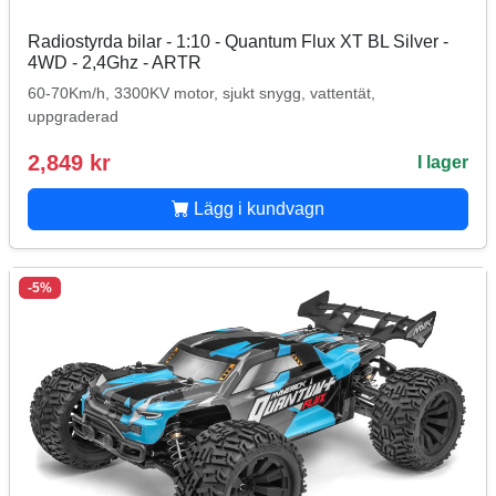
Radiostyrda bilar - 1:10 - Quantum Flux XT BL Silver -
4WD - 2,4Ghz - ARTR
60-70Km/h, 3300KV motor, sjukt snygg, vattentät,
uppgraderad
2,849 kr
I lager
Lägg i kundvagn
-5%