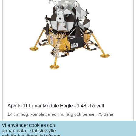
Apollo 11 Lunar Module Eagle - 1:48 - Revell
14 cm hög, komplett med lim, färg och pensel, 75 delar
Vi använder cookies och
749 kr
1,119 kr
I lager
annan data i statistiksyfte