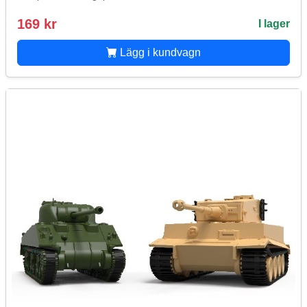
169 kr
I lager
Lägg i kundvagn