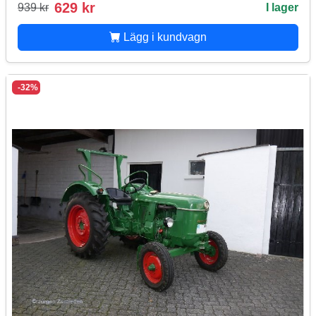
629 kr
939 kr
I lager
Lägg i kundvagn
-32%