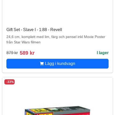
Gift Set - Slave I - 1:88 - Revell
24,6 cm, komplett med lim, färg och pensel inkl Movie Poster
från Star Wars filmen
589 kr
879 kr
I lager
Lägg i kundvagn
-33%