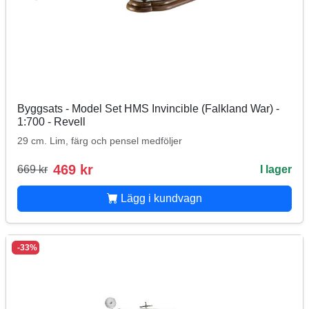
Byggsats - Model Set HMS Invincible (Falkland War) -
1:700 - Revell
29 cm. Lim, färg och pensel medföljer
469 kr
669 kr
I lager
Lägg i kundvagn
-33%