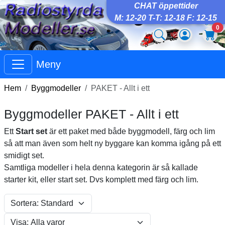
CHAT öppettider
M: 12-20 T-T: 12-18 F: 12-15
0
Meny
Hem
Byggmodeller
PAKET - Allt i ett
Byggmodeller PAKET - Allt i ett
Ett
Start set
är ett paket med både byggmodell, färg och lim
så att man även som helt ny byggare kan komma igång på ett
smidigt set.
Samtliga modeller i hela denna kategorin är så kallade
starter kit, eller start set. Dvs komplett med färg och lim.