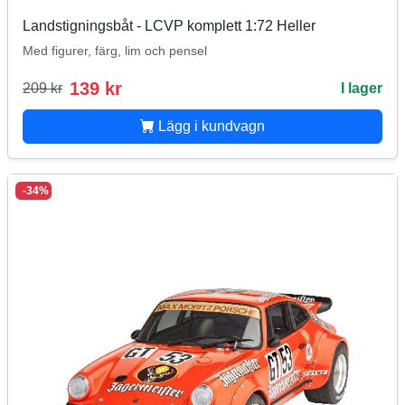
Landstigningsbåt - LCVP komplett 1:72 Heller
Med figurer, färg, lim och pensel
139 kr
209 kr
I lager
Lägg i kundvagn
-34%