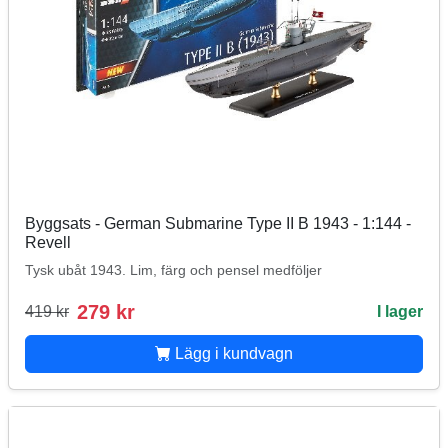
Byggsats - German Submarine Type II B 1943 - 1:144 -
Revell
Tysk ubåt 1943. Lim, färg och pensel medföljer
279 kr
419 kr
I lager
Lägg i kundvagn