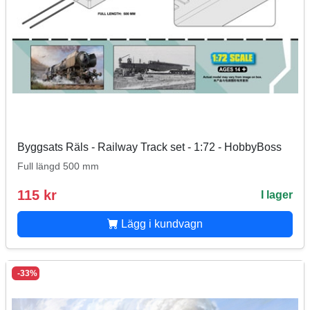
Byggsats Räls - Railway Track set - 1:72 - HobbyBoss
Full längd 500 mm
115 kr
I lager
Lägg i kundvagn
-33%