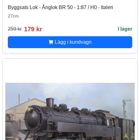
Byggsats Lok - Ånglok BR 50 - 1:87 / H0 - Italeri
27cm
179 kr
259 kr
I lager
Lägg i kundvagn