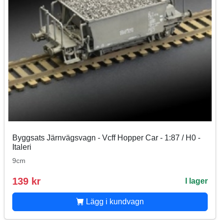
Byggsats Järnvägsvagn - Vcff Hopper Car - 1:87 / H0 -
Italeri
9cm
139 kr
I lager
Lägg i kundvagn