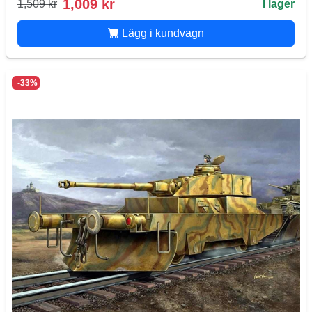
1,009 kr
1,509 kr
I lager
Lägg i kundvagn
-33%