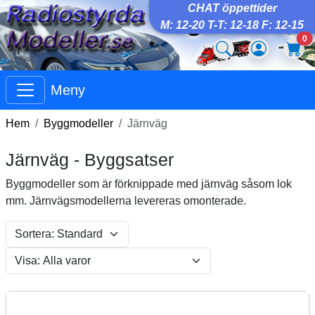
CHAT öppettider
M: 12-20 T-T: 12-18 F: 12-15
0
Meny
Hem
Byggmodeller
Järnväg
Järnväg - Byggsatser
Byggmodeller som är förknippade med järnväg såsom lok
mm. Järnvägsmodellerna levereras omonterade.