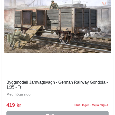
Byggmodell Järnvägsvagn - German Railway Gondola -
1:35 - Tr
Med höga sidor
419 kr
Slut i lager – Mejla mig