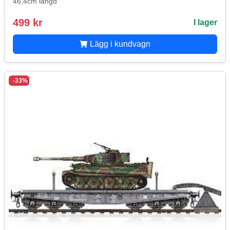
46,4cm längd
499 kr
I lager
Lägg i kundvagn
-33%