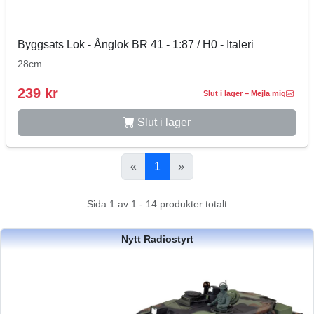
Byggsats Lok - Ånglok BR 41 - 1:87 / H0 - Italeri
28cm
239 kr
Slut i lager – Mejla mig
Slut i lager
«
1
»
Sida 1 av 1 - 14 produkter totalt
Nytt Radiostyrt