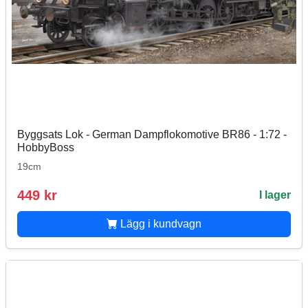
Byggsats Lok - German Dampflokomotive BR86 - 1:72 -
HobbyBoss
19cm
449 kr
I lager
Lägg i kundvagn