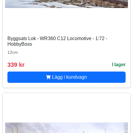
Byggsats Lok - WR360 C12 Locomotive - 1:72 -
HobbyBoss
12cm
339 kr
I lager
Lägg i kundvagn