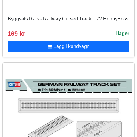
Byggsats Räls - Railway Curved Track 1:72 HobbyBoss
169 kr
I lager
Lägg i kundvagn