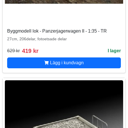
Byggmodell lok - Panzerjagerwagen II - 1:35 - TR
27cm, 206delar, fotoetsade delar
419 kr
629 kr
I lager
Lägg i kundvagn