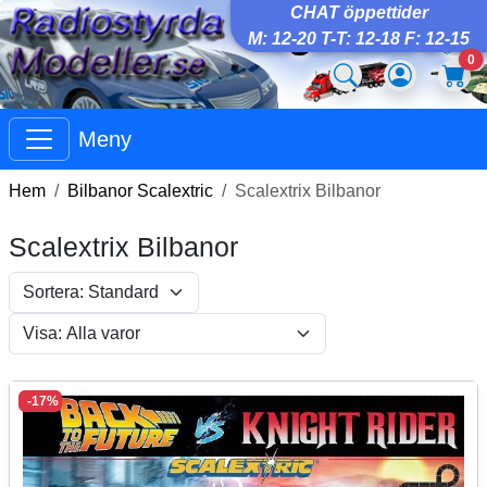
CHAT öppettider
M: 12-20 T-T: 12-18 F: 12-15
0
Meny
Hem
Bilbanor Scalextric
Scalextrix Bilbanor
Scalextrix Bilbanor
-17%