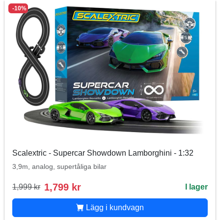
-10%
Scalextric - Supercar Showdown Lamborghini - 1:32
3,9m, analog, supertåliga bilar
1,799 kr
1,999 kr
I lager
Lägg i kundvagn