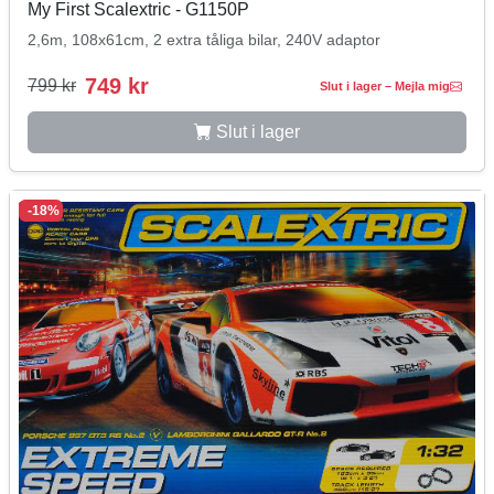
My First Scalextric - G1150P
2,6m, 108x61cm, 2 extra tåliga bilar, 240V adaptor
749 kr
799 kr
Slut i lager – Mejla mig
Slut i lager
-18%