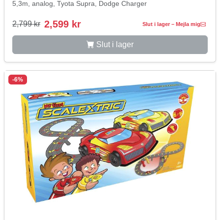
5,3m, analog, Tyota Supra, Dodge Charger
2,599 kr
2,799 kr
Slut i lager – Mejla mig
Slut i lager
-6%