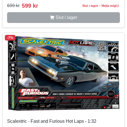
599 kr
699 kr
Slut i lager – Mejla mig
Slut i lager
-7%
Scalextric - Fast and Furious Hot Laps - 1:32