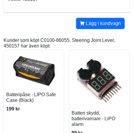
Lägg i kundvagn
Kunder som köpt C0100-86055, Steering Joint Lever,
450157 har även köpt:
Batteripåse - LIPO Safe
Case (Black)
199 kr
Batteri skydd,
batterivarnare - LiPO
alarm
99 kr