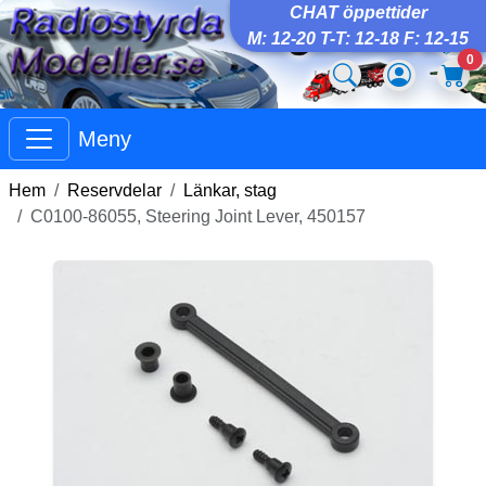
CHAT öppettider
M: 12-20 T-T: 12-18 F: 12-15
0
Meny
Hem
Reservdelar
Länkar, stag
C0100-86055, Steering Joint Lever, 450157