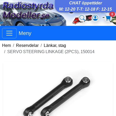
CHAT öppettider
M: 12-20 T-T: 12-18 F: 12-15
0
Meny
Hem
Reservdelar
Länkar, stag
SERVO STEERING LINKAGE (2PCS), 150014