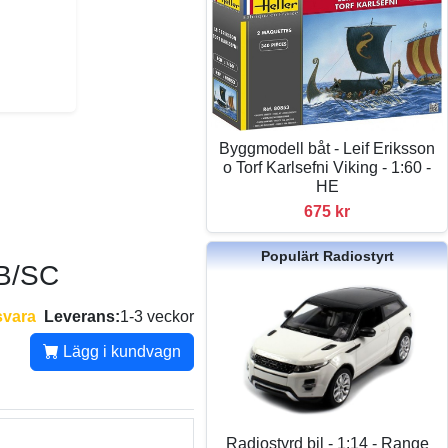
Byggmodell båt - Leif Eriksson
o Torf Karlsefni Viking - 1:60 -
HE
675 kr
Populärt Radiostyrt
XB/SC
svara
Leverans:
1-3 veckor
Lägg i kundvagn
Radiostyrd bil - 1:14 - Range