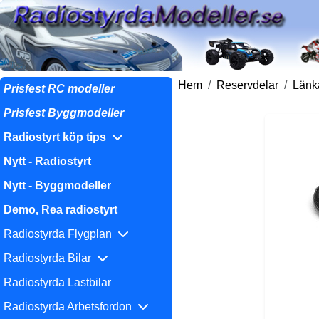
Hem
Reservdelar
Länka
Prisfest RC modeller
Prisfest Byggmodeller
Radiostyrt köp tips
Nytt - Radiostyrt
Nytt - Byggmodeller
Demo, Rea radiostyrt
Radiostyrda Flygplan
Radiostyrda Bilar
Radiostyrda Lastbilar
Radiostyrda Arbetsfordon