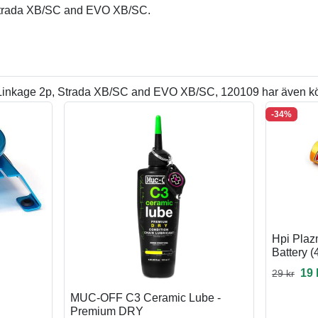
Strada XB/SC and EVO XB/SC.
Linkage 2p, Strada XB/SC and EVO XB/SC, 120109 har även kö
-34%
Hpi Plaz
Battery (
19 
29 kr
MUC-OFF C3 Ceramic Lube -
Premium DRY