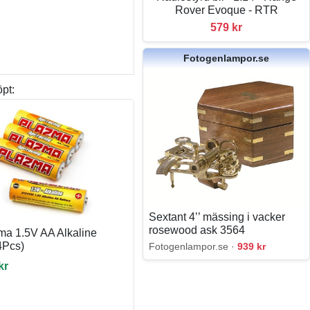
Rover Evoque - RTR
579 kr
Fotogenlampor.se
pt:
Sextant 4’’ mässing i vacker
rosewood ask 3564
ma 1.5V AA Alkaline
4Pcs)
Fotogenlampor.se ·
939 kr
kr