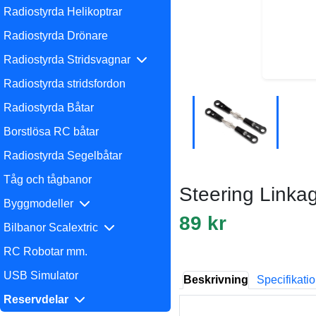
Radiostyrda Helikoptrar
Radiostyrda Drönare
Radiostyrda Stridsvagnar
Radiostyrda stridsfordon
Radiostyrda Båtar
Borstlösa RC båtar
Radiostyrda Segelbåtar
Tåg och tågbanor
Steering Link
Byggmodeller
89 kr
Bilbanor Scalextric
RC Robotar mm.
USB Simulator
Beskrivning
Specifikati
Reservdelar