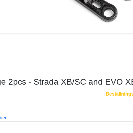
age 2pcs - Strada XB/SC and EVO 
Beställning
oner