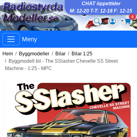
CHAT öppettider
M: 12-20 T-T: 12-18 F: 12-15
0
Meny
Hem
Byggmodeller
Bilar
Bilar 1:25
Byggmodell bil - The SSlasher Chevelle SS Street
Machine - 1:25 - MPC