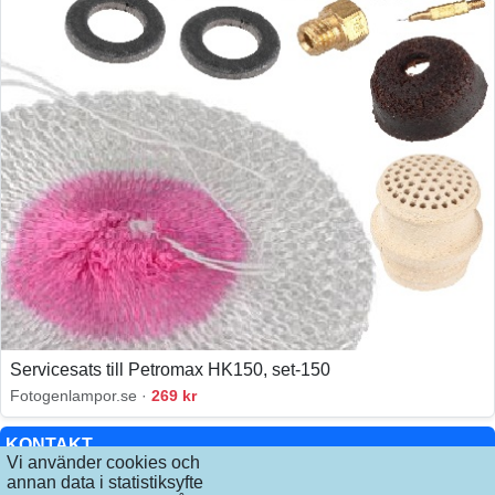
Servicesats till Petromax HK150, set-150
Fotogenlampor.se ·
269 kr
KONTAKT
Vi använder cookies och
INFO
annan data i statistiksyfte