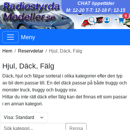
CHAT öppettider
M: 12-20 T-T: 12-18 F: 12-15
0
Meny
Hem
Reservdelar
Hjul, Däck, Fälg
Hjul, Däck, Fälg
Däck, hjul och fälgar sorterat i olika kategorier efter den typ
av bil dem passar till. En del däck passar på både truggy och
monster truck, truggy och buggy osv.
Hittar du inte rätt däck eller fälg kan det finnas ett som passar
i en annan kategori.
Rensa