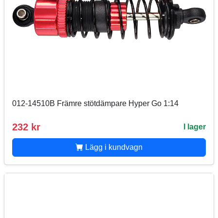
012-14510B Främre stötdämpare Hyper Go 1:14
232 kr
I lager
Lägg i kundvagn