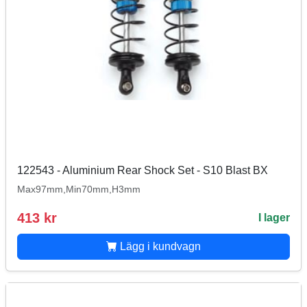
122543 - Aluminium Rear Shock Set - S10 Blast BX
Max97mm,Min70mm,H3mm
413 kr
I lager
Lägg i kundvagn