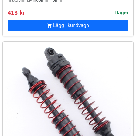
Max95mm,Min68mm,H3mm
413 kr
I lager
Lägg i kundvagn