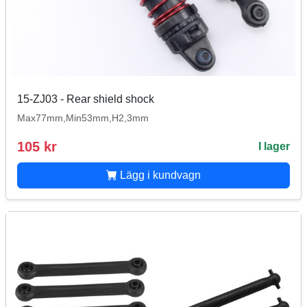
15-ZJ03 - Rear shield shock
Max77mm,Min53mm,H2,3mm
105 kr
I lager
Lägg i kundvagn