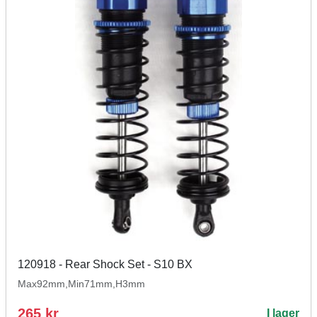
120918 - Rear Shock Set - S10 BX
Max92mm,Min71mm,H3mm
265 kr
I lager