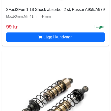
2Fast2Fun 1:18 Shock absorber 2 st, Passar A959/A979
Max53mm,Min41mm,H4mm
99 kr
I lager
Lägg i kundvagn