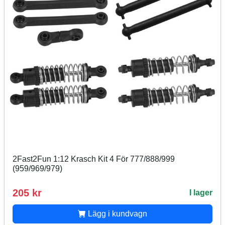
2Fast2Fun 1:12 Krasch Kit 4 För 777/888/999
(959/969/979)
205 kr
I lager
Lägg i kundvagn