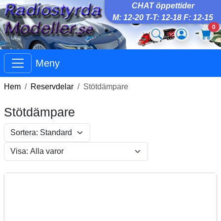
CHAT öppettider
M: 12-20 T-T: 12-18 F: 12-15
0
Meny
Hem
Reservdelar
Stötdämpare
Stötdämpare