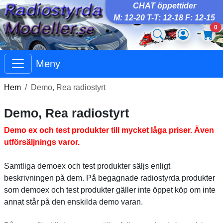
CHAT öppettider
M: 12-20 T-T: 12-18 F: 12-15
0
Meny
Hem
Demo, Rea radiostyrt
Demo, Rea radiostyrt
Demo ex och test produkter till mycket låga priser. Även
utförsäljnings varor.
Samtliga demoex och test produkter säljs enligt
beskrivningen på dem. På begagnade radiostyrda produkter
som demoex och test produkter gäller inte öppet köp om inte
annat står på den enskilda demo varan.