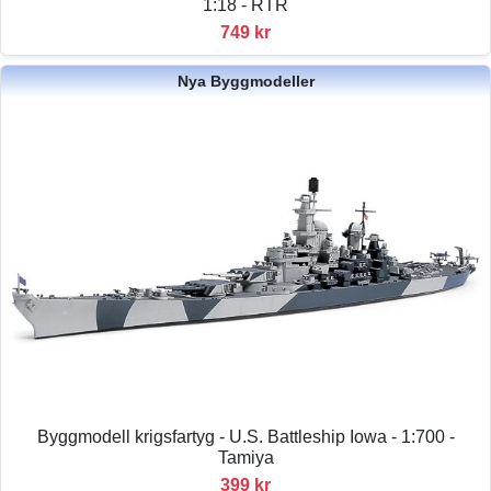
1:18 - RTR
749 kr
Nya Byggmodeller
Byggmodell krigsfartyg - U.S. Battleship Iowa - 1:700 -
Tamiya
399 kr