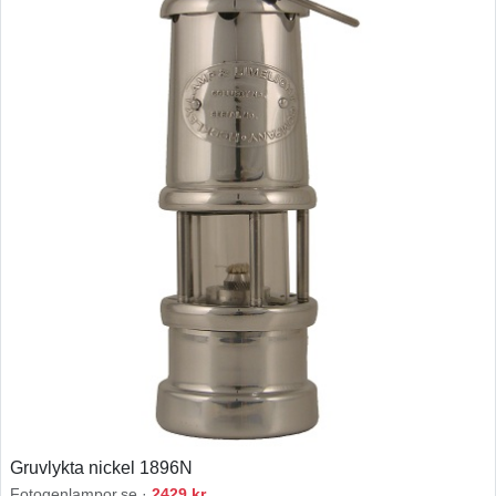
Gruvlykta nickel 1896N
Fotogenlampor.se ·
2429 kr