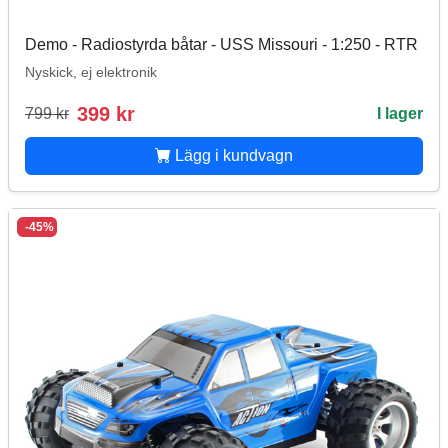
Demo - Radiostyrda båtar - USS Missouri - 1:250 - RTR
Nyskick, ej elektronik
399 kr
799 kr
I lager
Lägg i kundvagn
-45%