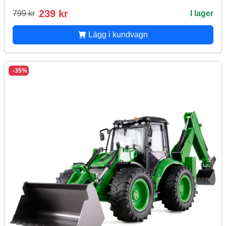
239 kr
799 kr
I lager
Lägg i kundvagn
-35%