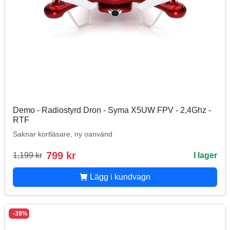
Demo - Radiostyrd Dron - Syma X5UW FPV - 2,4Ghz -
RTF
Saknar kortläsare, ny oanvänd
799 kr
1,199 kr
I lager
Lägg i kundvagn
-39%