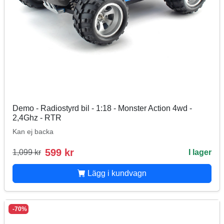
Demo - Radiostyrd bil - 1:18 - Monster Action 4wd -
2,4Ghz - RTR
Kan ej backa
599 kr
1,099 kr
I lager
Lägg i kundvagn
-70%