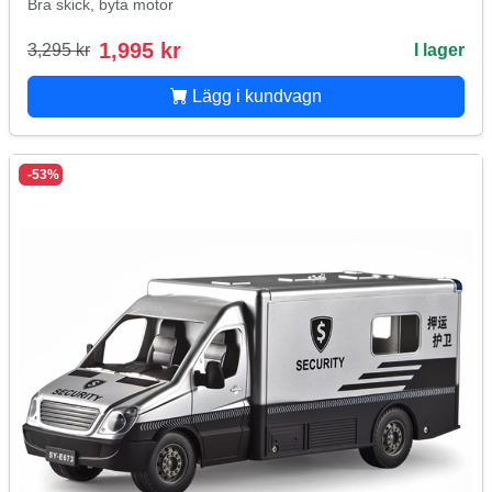
Bra skick, byta motor
1,995 kr
3,295 kr
I lager
Lägg i kundvagn
-53%