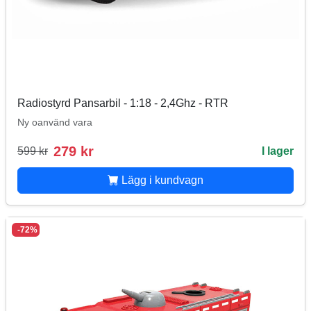
Radiostyrd Pansarbil - 1:18 - 2,4Ghz - RTR
Ny oanvänd vara
279 kr
599 kr
I lager
Lägg i kundvagn
-72%