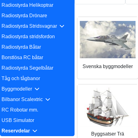
Radiostyrda Helikoptrar
Radiostyrda Drönare
Radiostyrda Stridsvagnar
Radiostyrda stridsfordon
Radiostyrda Båtar
Borstlösa RC båtar
Svenska byggmodeller
Radiostyrda Segelbåtar
Tåg och tågbanor
Byggmodeller
Bilbanor Scalextric
RC Robotar mm.
USB Simulator
Reservdelar
Byggsatser Trä