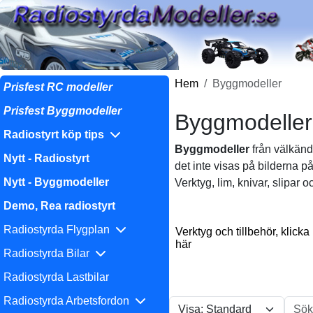
Hem
Byggmodeller
Prisfest RC modeller
Prisfest Byggmodeller
Byggmodeller
Radiostyrt köp tips
Byggmodeller
från välkänd
Nytt - Radiostyrt
det inte visas på bilderna 
Nytt - Byggmodeller
Verktyg, lim, knivar, slipar 
Demo, Rea radiostyrt
Radiostyrda Flygplan
Verktyg och tillbehör, klicka
här
Radiostyrda Bilar
Radiostyrda Lastbilar
Radiostyrda Arbetsfordon