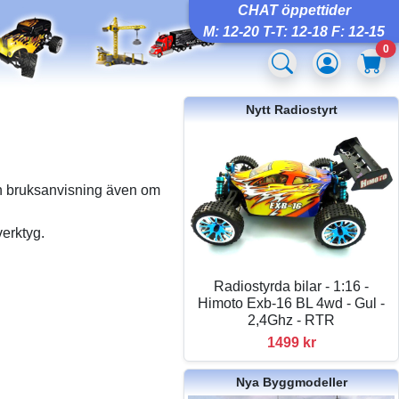
CHAT öppettider
M: 12-20 T-T: 12-18 F: 12-15
0
Nytt Radiostyrt
ch bruksanvisning även om
verktyg.
Radiostyrda bilar - 1:16 -
Himoto Exb-16 BL 4wd - Gul -
2,4Ghz - RTR
1499 kr
Nya Byggmodeller